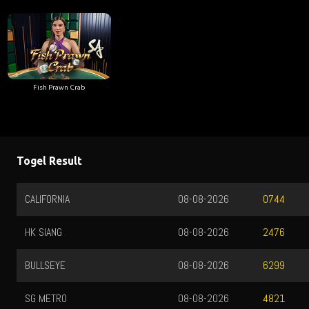
Fish Prawn Crab
Togel Result
CALIFORNIA
08-08-2026
0744
HK SIANG
08-08-2026
2476
BULLSEYE
08-08-2026
6299
SG METRO
08-08-2026
4821