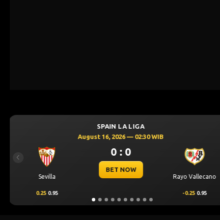
SPAIN LA LIGA
August 16, 2026 — 00:30 WIB
0 : 0
Previous
BET NOW
yo Vallecano
Alaves
-0.25
0.95
0.00
0.62