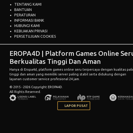
TENTANG KAMI
BANTUAN
PERATURAN
INFORMASI BANK
HUBUNGI KAMI
KEBIJAKAN PRIVASI
PERSETUJUAN COOKIES
EROPA4D | Platform Games Online Ser
Berkualitas Tinggi Dan Aman
Hanya di Eropa4d, platform games online seru terpercaya dengan kualitas pal
tinggi dan aman yang memiliki server paling stabil serta didukung dengan
layanan customer service profesional 24 jam.
© 2015 - 2026 Copyright EROPA4D.
All Rights Reserved.
LAPOR PUSAT