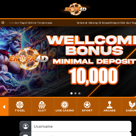
 Slot dan Togel Online Terpercaya.
Selamat Datang Di Eropa4D Agen Slot dan Togel On
TOGEL
SLOT
LIVE CASINO
SPORT
ARCADE
SABU