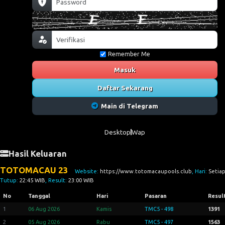
Remember Me
Masuk
Daftar Sekarang
Main di Telegram
Desktop
Wap
Hasil Keluaran
TOTOMACAU 23
Website:
https://www.totomacaupools.club
, Hari:
Setiap
Tutup:
22:45 WIB
, Result:
23:00 WIB
No
Tanggal
Hari
Pasaran
Resul
1
06 Aug 2026
Kamis
TMC5 - 498
1391
2
05 Aug 2026
Rabu
TMC5 - 497
1563