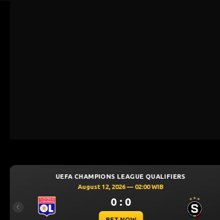
EAGUE QUALIFIERS
UEFA CHAMPIONS 
26 — 02:00 WIB
August 12, 2
: 0
0
Previous
 NOW
BE